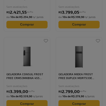
Sem avaliações
Sem avaliações
2.421
,
55
3.799
,
05
no Pix
no Pix
R$
R$
ou
10
x de
R$ 254,90
s/ juros
ou
10
x de
R$ 399,90
s/ juros
Comprar
Comprar
GELADEIRA CONSUL FROST
GELADEIRA MIDEA FROST
FREE CRM53MKBNA 455...
FREE DUPLEX MDRT533E...
Sem avaliações
Sem avaliações
3.399
,
00
2.799
,
00
no Pix
no Pix
R$
R$
ou
10
x de
R$ 339,90
s/juros
ou
10
x de
R$ 279,90
s/juros
Comprar
Comprar