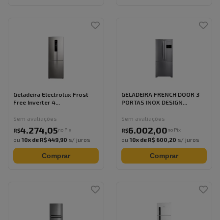
Geladeira Electrolux Frost
GELADEIRA FRENCH DOOR 3
Free Inverter 4...
PORTAS INOX DESIGN...
Sem avaliações
Sem avaliações
4.274
,
05
6.002
,
00
no Pix
no Pix
R$
R$
ou
10
x de
R$ 449,90
s/ juros
ou
10
x de
R$ 600,20
s/ juros
Comprar
Comprar