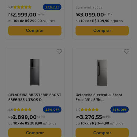
Sem avaliações
23
% OFF
5.0
2.999
,
00
3.099
,
00
no Pix
no Pix
R$
R$
ou
10
x de
R$ 299,90
s/juros
ou
10
x de
R$ 309,90
s/juros
Comprar
Comprar
GELADEIRA BRASTEMP FROST
Geladeira Electrolux Frost
FREE 385 LITROS D...
Free 431L Effic...
25
% OFF
19
% OFF
5.0
5.0
2.899
,
00
3.276
,
55
no Pix
no Pix
R$
R$
ou
10
x de
R$ 289,90
s/ juros
ou
10
x de
R$ 344,90
s/ juros
Comprar
Comprar