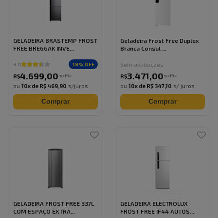
GELADEIRA BRASTEMP FROST
Geladeira Frost Free Duplex
FREE BRE66AK INVE...
Branca Consul ...
Sem avaliações
18
% OFF
3.0
4.699
,
00
3.471
,
00
no Pix
no Pix
R$
R$
ou
10
x de
R$ 469,90
s/juros
ou
10
x de
R$ 347,10
s/ juros
Comprar
Comprar
GELADEIRA FROST FREE 337L
GELADEIRA ELECTROLUX
COM ESPAÇO EXTRA...
FROST FREE IF44 AUTOS...