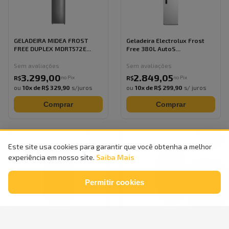
GELADEIRA MIDEA FROST
Geladeira Electrolux Frost
FREE DUPLEX MDRT572E...
Free 380L AutoS...
Sem avaliações
Sem avaliações
3.299
,
00
2.849
,
05
no Pix
no Pix
R$
R$
ou
10
x de
R$ 329,90
s/juros
ou
10
x de
R$ 299,90
s/ juros
Comprar
Comprar
Este site usa cookies para garantir que você obtenha a melhor
experiência em nosso site.
Saiba Mais
Permitir cookies
Geladeira Continental Frost
Geladeira Frost Free Duplex
Free 380L Dupl...
399 litros Con...