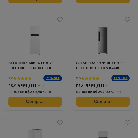
GELADEIRA MIDEA FROST
GELADEIRA CONSUL FROST
FREE DUPLEX MDRT533E...
FREE DUPLEX CRM44MK...
21
% OFF
19
% OFF
5.0
5.0
2.599
,
00
2.999
,
00
no Pix
no Pix
R$
R$
ou
10
x de
R$ 259,90
s/juros
ou
10
x de
R$ 299,90
s/juros
Comprar
Comprar