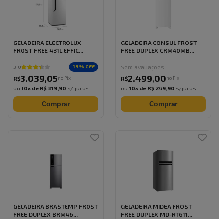
GELADEIRA ELECTROLUX
GELADEIRA CONSUL FROST
FROST FREE 431L EFFIC...
FREE DUPLEX CRM40MB...
Sem avaliações
19
% OFF
3.0
3.039
,
05
2.499
,
00
no Pix
no Pix
R$
R$
ou
10
x de
R$ 319,90
s/ juros
ou
10
x de
R$ 249,90
s/juros
Comprar
Comprar
GELADEIRA BRASTEMP FROST
GELADEIRA MIDEA FROST
FREE DUPLEX BRM46...
FREE DUPLEX MD-RT611...