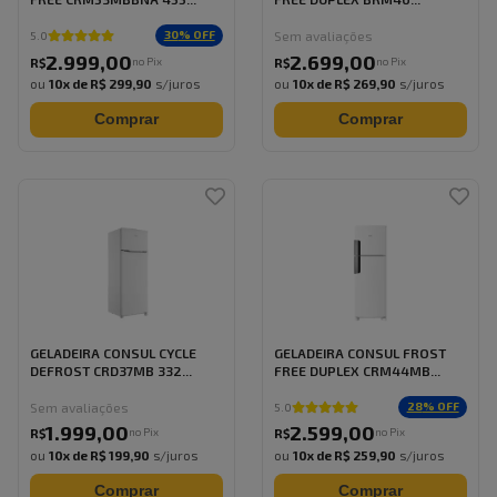
Sem avaliações
30
% OFF
5.0
2.999
,
00
2.699
,
00
no Pix
no Pix
R$
R$
ou
10
x de
R$ 299,90
s/juros
ou
10
x de
R$ 269,90
s/juros
Comprar
Comprar
GELADEIRA CONSUL CYCLE
GELADEIRA CONSUL FROST
DEFROST CRD37MB 332...
FREE DUPLEX CRM44MB...
Sem avaliações
28
% OFF
5.0
1.999
,
00
2.599
,
00
no Pix
no Pix
R$
R$
ou
10
x de
R$ 199,90
s/juros
ou
10
x de
R$ 259,90
s/juros
Comprar
Comprar