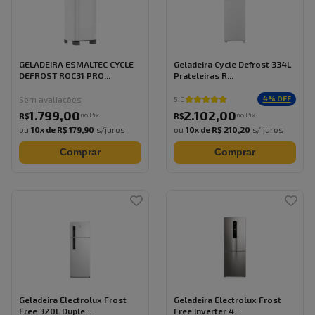
GELADEIRA ESMALTEC CYCLE
Geladeira Cycle Defrost 334L
DEFROST ROC31 PRO...
Prateleiras R...
Sem avaliações
4
% OFF
5.0
1.799
,
00
2.102
,
00
no Pix
no Pix
R$
R$
ou
10
x de
R$ 179,90
s/juros
ou
10
x de
R$ 210,20
s/ juros
Comprar
Comprar
Geladeira Electrolux Frost
Geladeira Electrolux Frost
Free 320L Duple...
Free Inverter 4...