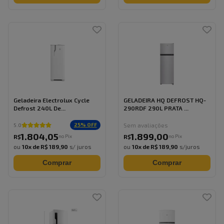
Geladeira Electrolux Cycle
GELADEIRA HQ DEFROST HQ-
Defrost 240L De...
290RDF 290L PRATA ...
Sem avaliações
25
% OFF
5.0
1.804
,
05
1.899
,
00
no Pix
no Pix
R$
R$
ou
10
x de
R$ 189,90
s/ juros
ou
10
x de
R$ 189,90
s/juros
Comprar
Comprar