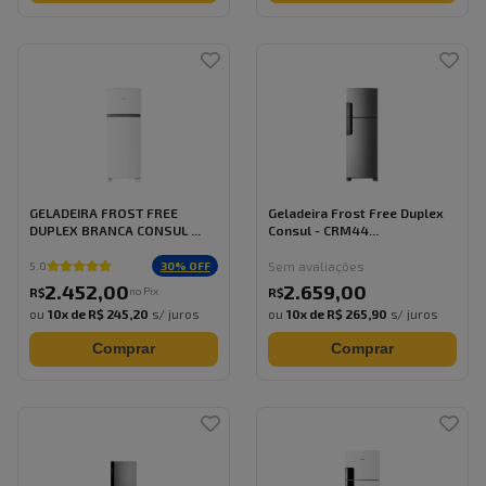
GELADEIRA FROST FREE
Geladeira Frost Free Duplex
DUPLEX BRANCA CONSUL ...
Consul - CRM44...
Sem avaliações
30
% OFF
5.0
2.452
,
00
2.659
,
00
no Pix
R$
R$
ou
10
x de
R$ 245,20
s/ juros
ou
10
x de
R$ 265,90
s/ juros
Comprar
Comprar