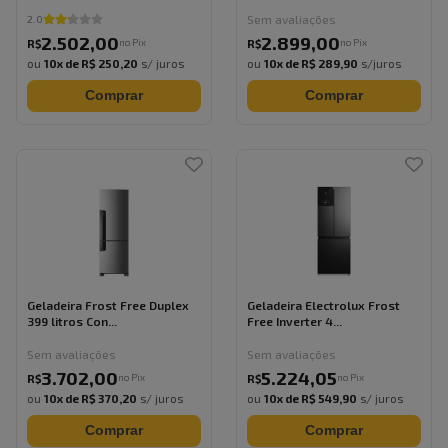
Sem avaliações
2.0
2.502
,
00
2.899
,
00
no Pix
no Pix
R$
R$
ou
10
x de
R$ 250,20
s/ juros
ou
10
x de
R$ 289,90
s/juros
Comprar
Comprar
Geladeira Frost Free Duplex
Geladeira Electrolux Frost
399 litros Con...
Free Inverter 4...
Sem avaliações
Sem avaliações
3.702
,
00
5.224
,
05
no Pix
no Pix
R$
R$
ou
10
x de
R$ 370,20
s/ juros
ou
10
x de
R$ 549,90
s/ juros
Comprar
Comprar