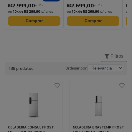
2.999
,
00
2.699
,
00
no Pix
no Pix
R$
R$
R$
ou
10
x de
R$ 299,90
s/juros
ou
10
x de
R$ 269,90
s/juros
ou
Comprar
Comprar
Filtros
188
produto
s
Ordenar por:
GELADEIRA CONSUL FROST
GELADEIRA BRASTEMP FROST
FREE CRM53MBBNA 455...
FREE DUPLEX BRM46...