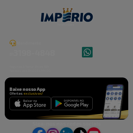
Atendimento
3198
-
4848
81
Segunda à Sexta: 8h às 18h
Sábado das 8h00 às 16h00.
Baixe nosso App
Ofertas
exclusivas!
Siga-nos nas redes sociais