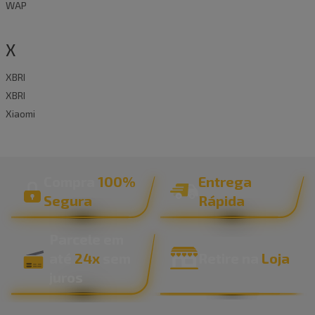
WAP
X
XBRI
XBRI
Xiaomi
Compra
100%
Entrega
Segura
Rápida
Parcele em
até
24x
sem
Retire na
Loja
juros