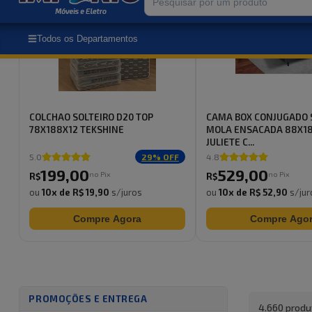
COLCHAO SOLTEIRO D20 TOP
CAMA BOX CONJUGADO 
78X188X12 TEKSHINE
MOLA ENSACADA 88X1
JULIETE C...
5.0
29
% OFF
4.8
199
,
00
529
,
00
no Pix
no Pix
R$
R$
ou
10
x de
R$ 19,90
s/juros
ou
10
x de
R$ 52,90
s/jur
Compre Agora
Compre Ago
PROMOÇÕES E ENTREGA
4.660
produ
Super Oferta