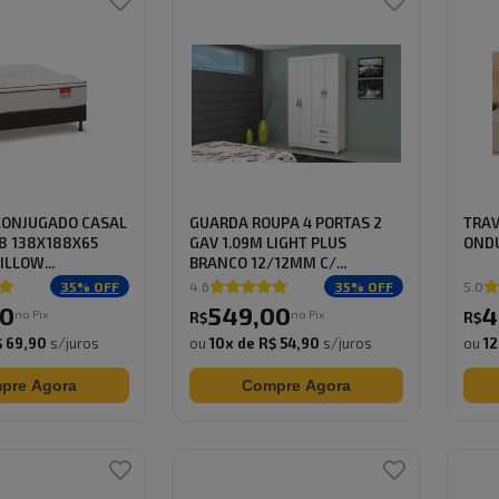
CONJUGADO CASAL
GUARDA ROUPA 4 PORTAS 2
TRAV
8 138X188X65
GAV 1.09M LIGHT PLUS
OND
ILLOW...
BRANCO 12/12MM C/...
35
% OFF
4.6
35
% OFF
5.0
0
549
,
00
4
no Pix
no Pix
R$
R$
 69,90
s/juros
ou
10
x de
R$ 54,90
s/juros
ou
12
pre Agora
Compre Agora