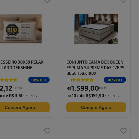
ESSEIRO 38X59 RELAX
CONJUNTO CAMA BOX QUEEN
ULADO TEKSHINE
ESPUMA SUPREME D45 C/EPS
BEGE 158X198X...
10
% OFF
5.0
38
% OFF
2
,
12
1.599
,
00
no Pix
no Pix
R$
x de
R$ 3,51
s/juros
ou
10
x de
R$ 159,90
s/juros
Compre Agora
Compre Agora