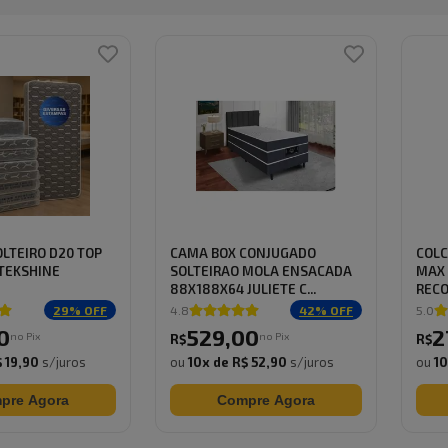
LTEIRO D20 TOP
CAMA BOX CONJUGADO
COLC
TEKSHINE
SOLTEIRAO MOLA ENSACADA
MAX 
88X188X64 JULIETE C...
REC
29
% OFF
4.8
42
% OFF
5.0
0
529
,
00
2
no Pix
no Pix
R$
R$
 19,90
s/juros
ou
10
x de
R$ 52,90
s/juros
ou
1
pre Agora
Compre Agora