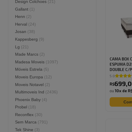
Henn
(
2
)
Herval
(
24
)
Josan
(
38
)
Kappesberg
(
9
)
Lg
(
21
)
Made Marcs
(
2
)
CAMA BOX 
Madesa Moveis
(
1097
)
ESPUMA D2
Móveis Estrela
(
5
)
DOUBLE C/P
5.0
Moveis Europa
(
12
)
699
,
0
R$
Moveis Notavel
(
2
)
ou
10
x de
R$
Multimoveis Ind
(
2436
)
Phoenix Baby
(
4
)
Com
Probel
(
18
)
Reconflex
(
30
)
Sem Marca
(
791
)
Tek Shine
(
3
)
Telasul
(
3
)