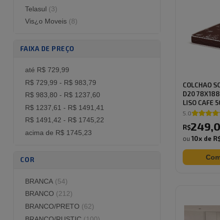
Vis¿o Moveis
(
8
)
FAIXA DE PREÇO
até R$ 729,99
R$ 729,99 - R$ 983,79
COLCHAO S
D20 78X188
R$ 983,80 - R$ 1237,60
LISO CAFE 50
R$ 1237,61 - R$ 1491,41
5.0
R$ 1491,42 - R$ 1745,22
249
,
R$
acima de R$ 1745,23
ou
10
x de
R$
Com
COR
BRANCA
(
54
)
BRANCO
(
212
)
BRANCO/PRETO
(
62
)
BRANCO/RUSTIC
(
100
)
PRETO
(
81
)