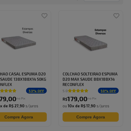
HAO CASAL ESPUMA D20
COLCHAO SOLTEIRAO ESPUMA
SAUDE 138X188X14 50KG
D20 MAX SAUDE 88X188X14
ONFLEX
RECONFLEX
53
% OFF
5.0
50
% OFF
79
,
00
179
,
00
no Pix
no Pix
R$
0
x de
R$ 27,90
s/juros
ou
10
x de
R$ 17,90
s/juros
Compre Agora
Compre Agora