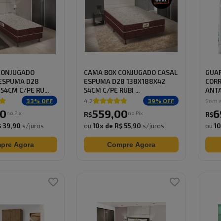
CONJUGADO
CAMA BOX CONJUGADO CASAL
GUAR
 ESPUMA D28
ESPUMA D28 138X188X42
CORR
54CM C/PE RU...
54CM C/PE RUBI ...
ANTA
33
% OFF
4.2
39
% OFF
Sem a
0
559
,
00
6
no Pix
no Pix
R$
R$
 39,90
s/juros
ou
10
x de
R$ 55,90
s/juros
ou
1
pre Agora
Compre Agora