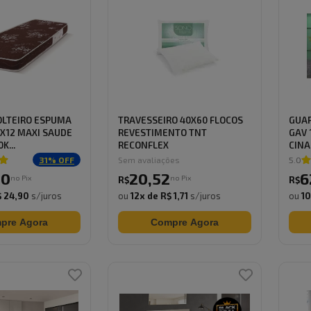
OLTEIRO ESPUMA
TRAVESSEIRO 40X60 FLOCOS
GUAR
X12 MAXI SAUDE
REVESTIMENTO TNT
GAV 
K...
RECONFLEX
CINA
31
% OFF
Sem avaliações
5.0
00
20
,
52
6
no Pix
no Pix
R$
R$
 24,90
s/juros
ou
12
x de
R$ 1,71
s/juros
ou
1
pre Agora
Compre Agora