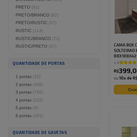
PRETO/BRANCO
(
62
)
PRETO/RUSTIC
(
57
)
RUSTIC
(
114
)
RUSTIC/BRANCO
(
72
)
CAMA BOX 
RUSTIC/PRETO
(
67
)
SOLTEIRAO
88X188X42 
4.6
QUANTIDADE DE PORTAS
399
,
0
R$
1 portas
(
10
)
ou
10
x de
R$
2 portas
(
498
)
Com
3 portas
(
755
)
4 portas
(
232
)
5 portas
(
8
)
6 portas
(
281
)
QUANTIDADE DE GAVETAS
2 gavetas
(
691
)