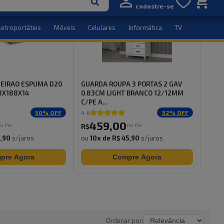
TEIRAO ESPUMA D20
GUARDA ROUPA 3 PORTAS 2 GAV
8X188X14
0.83CM LIGHT BRANCO 12/12MM
C/PE A...
50
% OFF
4.6
32
% OFF
459
,
00
o Pix
no Pix
R$
7,90
s/juros
ou
10
x de
R$ 45,90
s/juros
pre Agora
Compre Agora
Ordenar por: