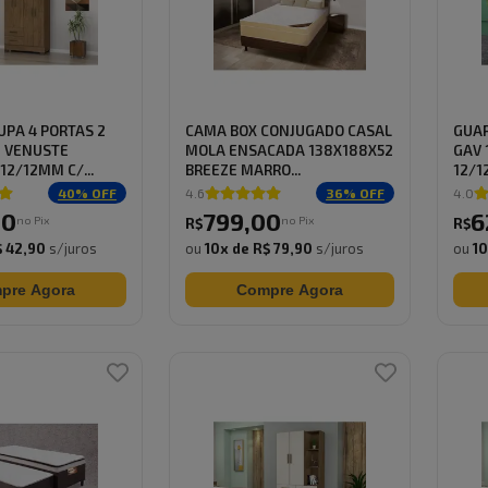
PA 4 PORTAS 2
CAMA BOX CONJUGADO CASAL
GUAR
M VENUSTE
MOLA ENSACADA 138X188X52
GAV 
2/12MM C/...
BREEZE MARRO...
12/1
40
% OFF
4.6
36
% OFF
4.0
00
799
,
00
6
no Pix
no Pix
R$
R$
 42,90
s/juros
ou
10
x de
R$ 79,90
s/juros
ou
1
pre Agora
Compre Agora