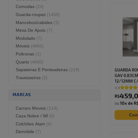
Guarda-roupas
(
1450
)
Mancebos/cabides
(
3
)
Mesa De Apoio
(
7
)
Modulado
(
7
)
Móveis
(
4660
)
Poltronas
(
1
)
Quarto
(
4660
)
Sapateiras E Penteadeiras
(
219
)
GUARDA ROU
GAV 0.83CM
Travesseiros
(
3
)
12/12MM C/P
4.6
459
,
MARCAS
R$
ou
10
x de
R$
Carraro Moveis
(
114
)
Com
Caza Nobre / Wl
(
6
)
Colchões Aiam
(
6
)
Demóbile
(
7
)
Design Colchoes
(
21
)
Gallant
(
1
)