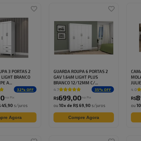
PA 3 PORTAS 2
GUARDA ROUPA 6 PORTAS 2
CAMA
 LIGHT BRANCO
GAV 1.64M LIGHT PLUS
MOL
E A...
BRANCO 12/12MM C/...
JULIE
32
% OFF
4.7
35
% OFF
4.0
00
699
,
00
8
no Pix
no Pix
R$
R$
 45,90
s/juros
ou
10
x de
R$ 69,90
s/juros
ou
1
pre Agora
Compre Agora