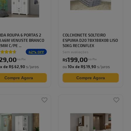
DA ROUPA 6 PORTAS 2
COLCHONETE SOLTEIRO
1.46M VENUSTE BRANCO
ESPUMA D20 78X188X08 LISO
2MM C/PE ...
50KG RECONFLEX
42
% OFF
Sem avaliações
29
,
00
199
,
00
no Pix
no Pix
R$
0
x de
R$ 62,90
s/juros
ou
10
x de
R$ 19,90
s/juros
Compre Agora
Compre Agora