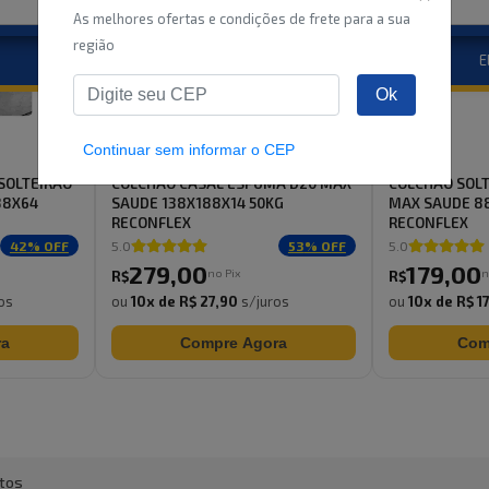
SOLTEIRAO
COLCHAO CASAL ESPUMA D20 MAX
COLCHAO SOL
88X64
SAUDE 138X188X14 50KG
MAX SAUDE 8
RECONFLEX
RECONFLEX
42
% OFF
5.0
53
% OFF
5.0
279
,
00
179
,
00
no Pix
n
R$
R$
os
ou
10
x de
R$ 27,90
s/juros
ou
10
x de
R$ 1
ra
Compre Agora
Com
to
s