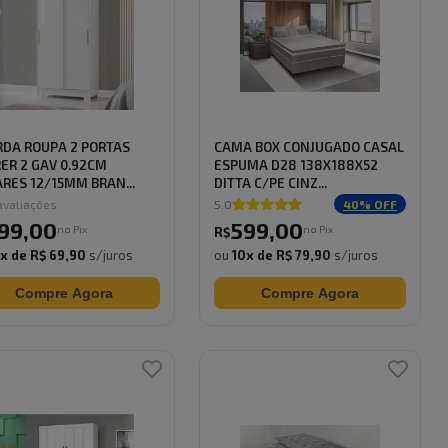
DA ROUPA 2 PORTAS
CAMA BOX CONJUGADO CASAL
ER 2 GAV 0.92CM
ESPUMA D28 138X188X52
RES 12/15MM BRAN...
DITTA C/PE CINZ...
valiações
5.0
40
% OFF
99
,
00
599
,
00
no Pix
no Pix
R$
0
x de
R$ 69,90
s/juros
ou
10
x de
R$ 79,90
s/juros
Compre Agora
Compre Agora