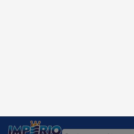
USE:
20APP
• Prim
Todos os Departamentos
Quarto
Início
Móveis
Quarto
Os mais desejados