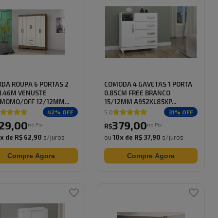
DA ROUPA 6 PORTAS 2
COMODA 4 GAVETAS 1 PORTA
1.46M VENUSTE
0.85CM FREE BRANCO
MOMO/OFF 12/12MM...
15/12MM A952XL85XP...
42
% OFF
5.0
31
% OFF
29
,
00
379
,
00
no Pix
no Pix
R$
0
x de
R$ 62,90
s/juros
ou
10
x de
R$ 37,90
s/juros
Compre Agora
Compre Agora