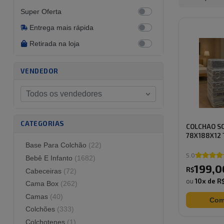
Entrega mais rápida
Retirada na loja
VENDEDOR
Todos os vendedores
CATEGORIAS
COLCHAO SO
78X188X12 
Base Para Colchão
(
22
)
5.0
Bebê E Infanto
(
1682
)
199
,
0
R$
Cabeceiras
(
72
)
ou
10
x de
R$
Cama Box
(
262
)
Camas
(
40
)
Com
Colchões
(
333
)
Colchotenes
(
1
)
Comodas
(
24
)