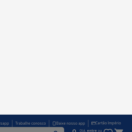
PARCELE EM ATÉ
24X
Cartão Império
tsapp
Trabalhe conosco
Baixe nosso app
Olá,
entre
ou
cadastre-se
letroportáteis
Móveis
Celulares
Informática
TV