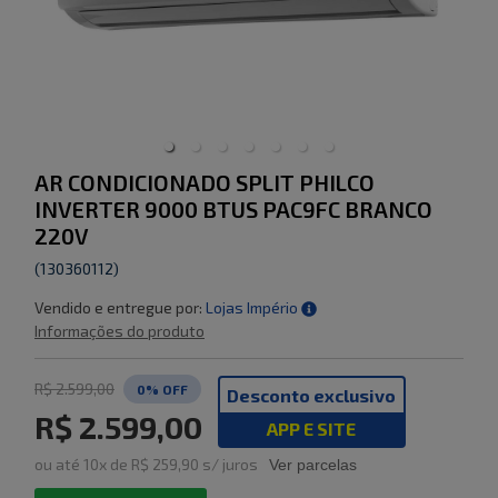
AR CONDICIONADO SPLIT PHILCO
INVERTER 9000 BTUS PAC9FC BRANCO
220V
(
130360112
)
Vendido e entregue por:
Lojas Império
Informações do produto
R$ 2.599,00
0
% OFF
Desconto exclusivo
R$ 2.599,00
APP E SITE
ou
até
10
x de
R$ 259,90
s/ juros
Ver parcelas