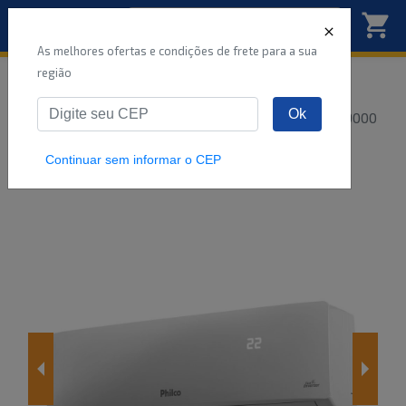
As melhores ofertas e condições de frete para a sua
região
Início
Ar Condicionado
Eletrodomésticos
Ok
AR CONDICIONADO SPLIT PHILCO INVERTER 9000
BTUS PAC9FC BRANC
...
Continuar sem informar o CEP