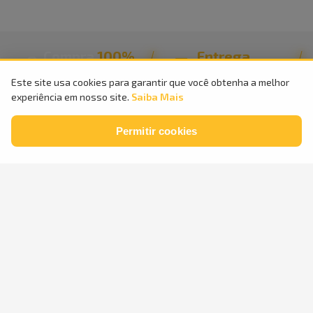
Compra
100%
Entrega
Segura
Rápida
Este site usa cookies para garantir que você obtenha a melhor
experiência em nosso site.
Saiba Mais
Parcele em
até
24x
sem
Retire na
Loja
Permitir cookies
juros
Atendimento
3198
-
4848