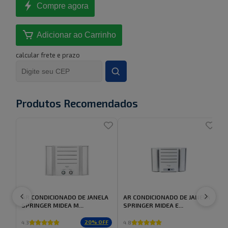
Compre agora
Adicionar ao Carrinho
calcular frete e prazo
Produtos Recomendados
AR CONDICIONADO DE JANELA
AR CONDICIONADO DE JANELA
SPRINGER MIDEA M...
SPRINGER MIDEA E...
20
% OFF
4.3
4.8
5