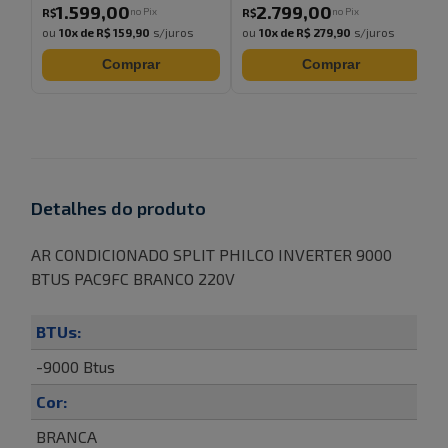
1.599
,
00
2.799
,
00
no Pix
no Pix
R$
R$
ou
10
x de
R$ 159,90
s/juros
ou
10
x de
R$ 279,90
s/juros
Comprar
Comprar
Detalhes do produto
AR CONDICIONADO SPLIT PHILCO INVERTER 9000
BTUS PAC9FC BRANCO 220V
BTUs:
-9000 Btus
Cor:
BRANCA