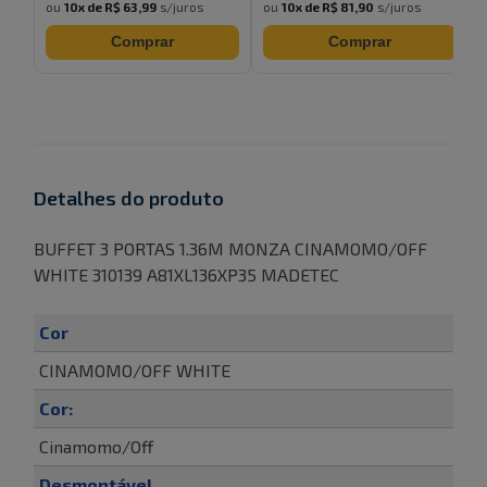
ou
10
x de
R$ 63,99
s/juros
ou
10
x de
R$ 81,90
s/juros
Comprar
Comprar
Detalhes do produto
BUFFET 3 PORTAS 1.36M MONZA CINAMOMO/OFF
WHITE 310139 A81XL136XP35 MADETEC
Cor
CINAMOMO/OFF WHITE
Cor:
Cinamomo/Off
Desmontável