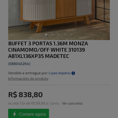
BUFFET 3 PORTAS 1.36M MONZA
CINAMOMO/OFF WHITE 310139
A81XL136XP35 MADETEC
(
088040264
)
Vendido e entregue por:
Lojas Império
Informações do produto
R$ 838,80
ou
até
12
x de
R$ 69,90
s/ juros
Ver parcelas
Compre agora