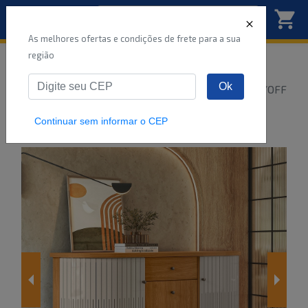
As melhores ofertas e condições de frete para a sua
região
Início
Buffet
Sala de jantar
Móveis
Ok
BUFFET 3 PORTAS 1.36M MONZA CINAMOMO/OFF
WHITE 310139 A81XL1
...
Continuar sem informar o CEP