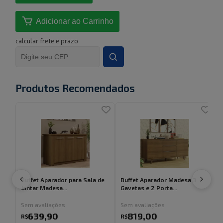
Adicionar ao Carrinho
calcular frete e prazo
Produtos Recomendados
Buffet Aparador para Sala de
Buffet Aparador Madesa 3
Jantar Madesa...
Gavetas e 2 Porta...
c
Sem avaliações
Sem avaliações
639
,
90
819
,
00
R$
R$