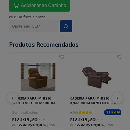
Adicionar ao Carrinho
calcular frete e prazo
Produtos Recomendados
CADEIRA PAPAI MH1216
CADEIRA PAPAI MH1216
K
TECIDO VELUDO MARROM ...
K/MARROM K476 ENCOSTO...
S
Sem avaliações
28
% OFF
4.0
2.149
,
20
2.149
,
20
no Pix
no Pix
R$
R$
ou
12
x de
R$ 179,10
s/juros
ou
12
x de
R$ 179,10
s/juros