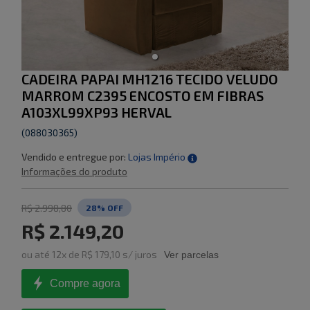
CADEIRA PAPAI MH1216 TECIDO VELUDO
MARROM C2395 ENCOSTO EM FIBRAS
A103XL99XP93 HERVAL
(
088030365
)
Vendido e entregue por:
Lojas Império
Informações do produto
R$ 2.998,80
28
% OFF
R$ 2.149,20
ou
até
12
x de
R$ 179,10
s/ juros
Ver parcelas
Compre agora