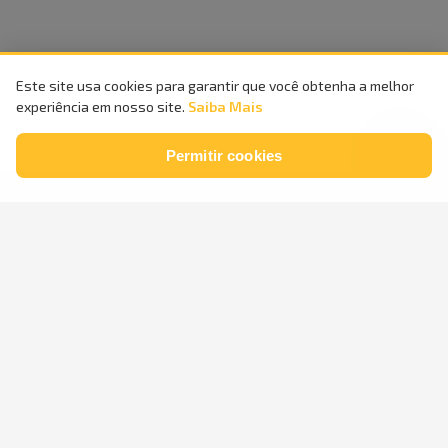
Este site usa cookies para garantir que você obtenha a melhor
experiência em nosso site.
Saiba Mais
Permitir cookies
Compra
100%
Entrega
Segura
Rápida
Parcele em
até
24x
sem
Retire na
Loja
juros