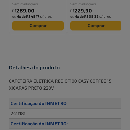
Sem avaliações
Sem avaliações
289
,
00
229
,
90
R$
R$
ou
6
x de
R$ 48,17
s/juros
ou
6
x de
R$ 38,32
s/juros
Comprar
Comprar
Detalhes do produto
CAFETEIRA ELETRICA RED CF100 EASY COFFEE 15
XICARAS PRETO 220V
Certificação do INMETRO
2411181
Certificação do INMETRO: