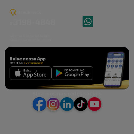
Atendimento
3198
-
4848
81
Segunda à Sexta: 8h às 18h
Sábado das 8h00 às 16h00.
Baixe nosso App
Ofertas
exclusivas!
Siga-nos nas redes sociais