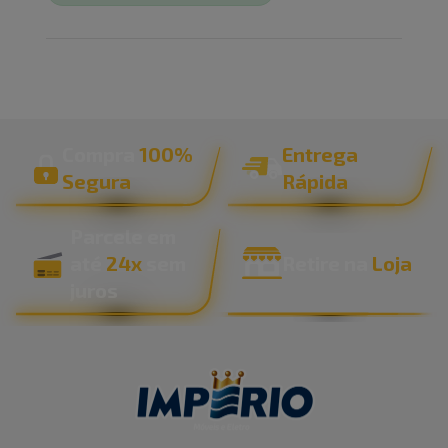
Compra
100%
Entrega
Segura
Rápida
Parcele em
até
24x
sem
Retire na
Loja
juros