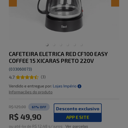
CAFETEIRA ELETRICA RED CF100 EASY
COFFEE 15 XICARAS PRETO 220V
(
033060073
)
4.7
(
3
)
Vendido e entregue por:
Lojas Império
Informações do produto
R$ 129,00
61
% OFF
Desconto exclusivo
R$ 49,90
APP E SITE
ou
até
4
x de
R$ 12,48
s/ juros
Ver parcelas