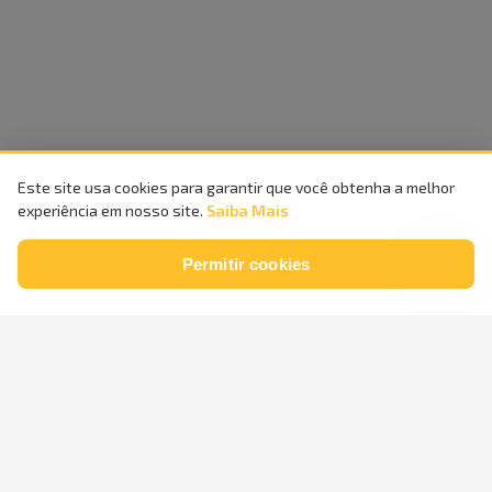
Este site usa cookies para garantir que você obtenha a melhor
experiência em nosso site.
Saiba Mais
Permitir cookies
Compra
100%
Entrega
Segura
Rápida
Parcele em
até
24x
sem
Retire na
Loja