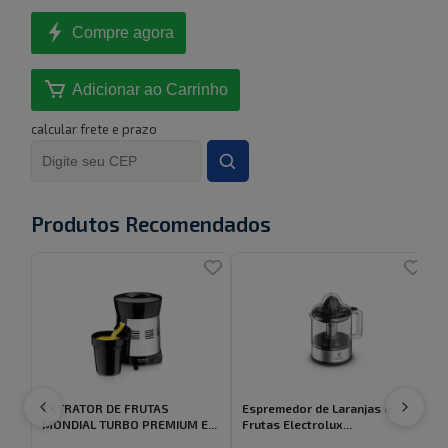
Compre agora
Adicionar ao Carrinho
calcular frete e prazo
Produtos Recomendados
EXTRATOR DE FRUTAS
Espremedor de Laranjas e
E
MONDIAL TURBO PREMIUM E...
Frutas Electrolux...
P