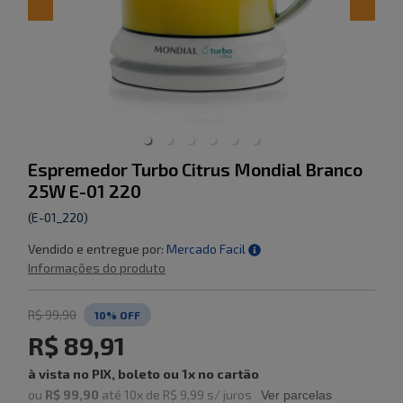
Espremedor Turbo Citrus Mondial Branco
25W E-01 220
(
E-01_220
)
Vendido e entregue por:
Mercado Facil
Informações do produto
R$ 99,90
10
% OFF
R$ 89,91
à vista no PIX, boleto ou 1x no cartão
ou
R$ 99,90
até
10
x de
R$ 9,99
s/ juros
Ver parcelas