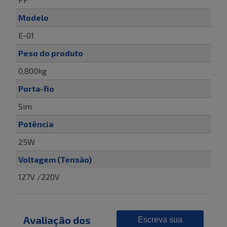
Modelo
E-01
Peso do produto
0,800kg
Porta-fio
Sim
Potência
25W
Voltagem (Tensão)
127V /220V
Avaliação dos
Escreva sua