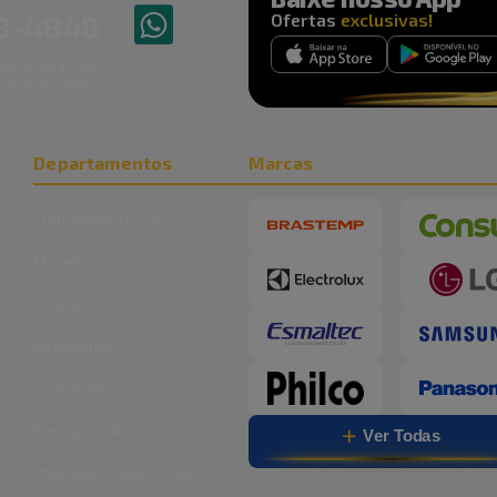
8
-
4848
Ofertas
exclusivas!
exta: 8h às 18h
 8h00 às 16h00.
Departamentos
Marcas
Eletrodomésticos
Móveis
Celulares
Informática
TV e Áudio
Eletroportáteis
Ver Todas
Utilidades Domésticas