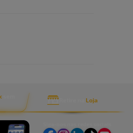
x
sem
Retire na
Loja
Siga-nos nas redes sociais