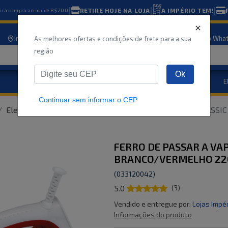
|
|
|
RETIRE HOJE NA LOJA
A IMPÉRIO TEM!
eira compra acima de R$200
Informe seu CEP
Nossas lojas
Atendimento
Compre pelo Wha
As melhores ofertas e condições de frete para a sua
região
Ok
Eletrodomésticos
E
Marcas
Ofertas
Continuar sem informar o CEP
Eletroportáteis
FERRO DE PASSAR A VAPOR RED CLASSI
FERRO DE PASSAR A VA
BRANCO/VERMELHO 22
(
033120042
)
5.0
(
3
)
Vendido e entregue por:
Lojas Impé
Informações do produto