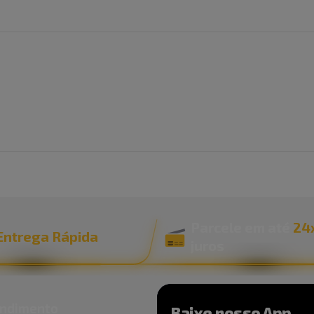
Parcele em até
24
Entrega Rápida
juros
ndimento
Baixe nosso App