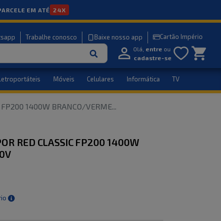
PARCELE EM ATÉ
24X
Cartão Império
tsapp
Trabalhe conosco
Baixe nosso app
Olá,
entre
ou
cadastre-se
letroportáteis
Móveis
Celulares
Informática
TV
C FP200 1400W BRANCO/VERME
...
POR RED CLASSIC FP200 1400W
0V
rio