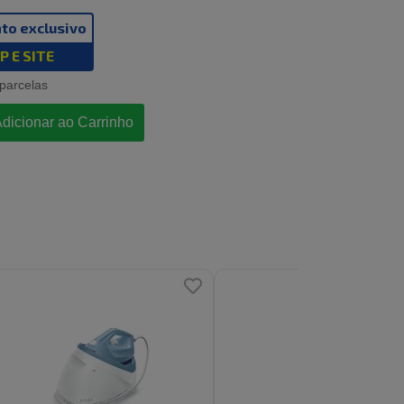
to exclusivo
P E SITE
 parcelas
dicionar ao Carrinho