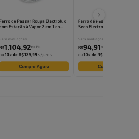
Ferro de Passar Roupa Electrolux
Ferro de Passar Roupa a Vapor
com Estação à Vapor 2 em 1 co...
Seco Electrolux Efficient co...
Sem avaliações
Sem avaliações
1.104
,
92
94
,
91
no Pix
no Pix
R$
R$
ou
10
x de
R$ 129,99
s/juros
ou
10
x de
R$ 9,99
s/juros
Compre Agora
Compre Agora