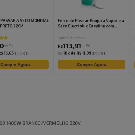
 PASSAR A SECO MONDIAL
Ferro de Passar Roupa a Vapor e a
 PRETO 220V
Seco Electrolux Easyline com...
Sem avaliações
0
113
,
91
no Pix
no Pix
R$
R$ 16,65
s/juros
ou
10
x de
R$ 11,99
s/juros
Compre Agora
Compre Agora
P200 1400W BRANCO/VERMELHO 220V