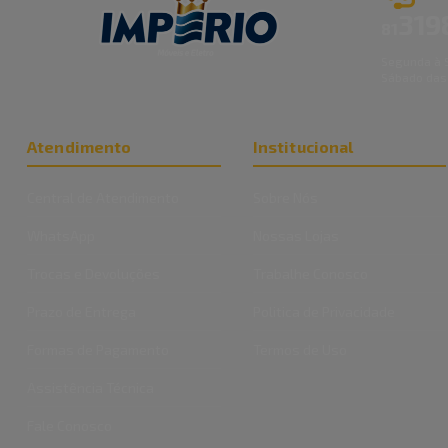
319
81
Segunda à S
Sábado das
Atendimento
Institucional
Central de Atendimento
Sobre Nós
WhatsApp
Nossas Lojas
Trocas e Devoluções
Trabalhe Conosco
Prazo de Entrega
Politica de Privacidade
Formas de Pagamento
Termos de Uso
Assistência Técnica
Fale Conosco