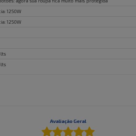
botões: agora sua roupa fica muito mais protegida
ia: 1250W
ia: 1250W
lts
lts
Avaliação Geral