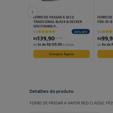
FERRO DE PASSAR A SECO
FERRO DE
TRADICIONAL BLACK & DECKER
FSN-55-B
VFA1110XM6 P...
5.0
30
% OFF
5.0
139
,
90
99
,
9
no Pix
R$
R$
ou
1
x de
R$ 139,90
s/juros
ou
6
x de
Compre Agora
Detalhes do produto
FERRO DE PASSAR A VAPOR RED CLASSIC F