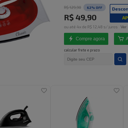
R$ 129,90
62
% OFF
Descon
R$ 49,90
AP
ou
até
4
x de
R$ 12,48
s/ juros
Ver
Compre agora
A
calcular frete e prazo