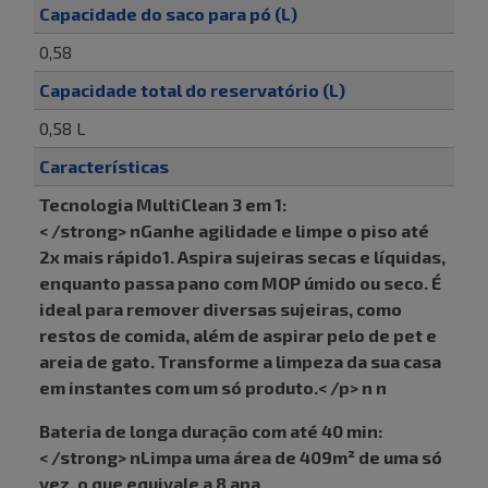
Capacidade do saco para pó (L)
0,58
Capacidade total do reservatório (L)
0,58 L
Características
Tecnologia MultiClean 3 em 1:
< /strong> nGanhe agilidade e limpe o piso até
2x mais rápido1. Aspira sujeiras secas e líquidas,
enquanto passa pano com MOP úmido ou seco. É
ideal para remover diversas sujeiras, como
restos de comida, além de aspirar pelo de pet e
areia de gato. Transforme a limpeza da sua casa
em instantes com um só produto.< /p> n n
Bateria de longa duração com até 40 min:
< /strong> nLimpa uma área de 409m² de uma só
vez, o que equivale a 8 apa