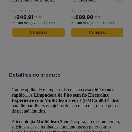
Electrolux 1400w 18L S...
Fio Electrolu...
F
Sem avaliações
Sem avaliações
246
,
91
699
,
90
no Pix
no Pix
R$
R$
ou
10
x de
R$ 25,99
s/juros
ou
10
x de
R$ 69,99
s/juros
Comprar
Comprar
Detalhes do produto