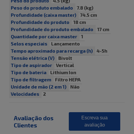
Peso do produto
4.5 (kg)
Peso do produto embalado
7.8 (kg)
Profundidade (caixa master)
74.5 cm
Profundidade do produto
18 cm
Profundidade do produto embalado
17 cm
Quantidade por caixa master
1
Selos especiais
Lançamento
Tempo aproximado para recarga (h)
4-5h
Tensão elétrica (V)
Bivolt
Tipo de aspirador
Vertical
Tipo de bateria
Lithium Ion
Tipo de filtragem
Filtro HEPA
Unidade de mão (2 em 1)
Não
Velocidades
2
Avaliação dos
Escreva sua
Clientes
avaliação