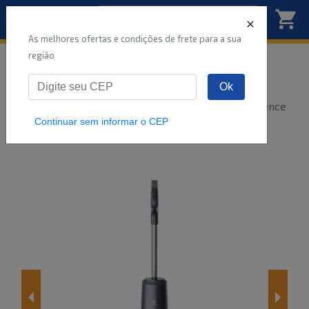
As melhores ofertas e condições de frete para a sua
região
Início
Eletroportáteis
Para Facilitar
Ok
Aspirador de pó
Limpadora de Piso sem Fio Electrolux Experience
MultiClean 3
...
Continuar sem informar o CEP