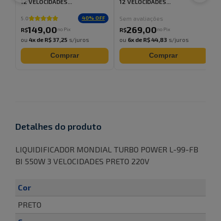
12 VELOCIDADES...
12 VELOCIDADES...
Sem avaliações
40
% OFF
5.0
5
149
,
00
269
,
00
no Pix
no Pix
R$
R$
ou
4
x de
R$ 37,25
s/juros
ou
6
x de
R$ 44,83
s/juros
Comprar
Comprar
Detalhes do produto
LIQUIDIFICADOR MONDIAL TURBO POWER L-99-FB
BI 550W 3 VELOCIDADES PRETO 220V
Cor
PRETO