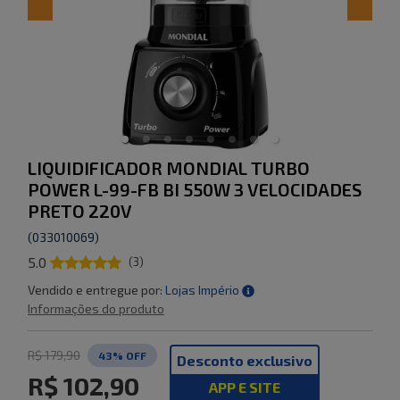
LIQUIDIFICADOR MONDIAL TURBO
POWER L-99-FB BI 550W 3 VELOCIDADES
PRETO 220V
(
033010069
)
5.0
(
3
)
Vendido e entregue por:
Lojas Império
Informações do produto
R$ 179,90
43
% OFF
Desconto exclusivo
R$ 102,90
APP E SITE