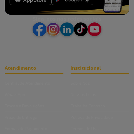
Siga-nos nas redes sociais
Atendimento
Institucional
Central de Atendimento
Sobre Nós
WhatsApp
Nossas Lojas
Trocas e Devoluções
Trabalhe Conosco
Prazo de Entrega
Politica de Privacidade
Formas de Pagamento
Termos de Uso