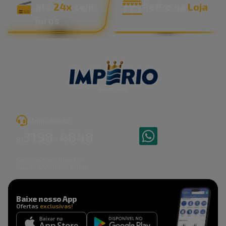
até
24x
sem
Retire na
Loja
juros
Atendimento
3198
-
4848
81
Segunda à Sexta: 8h às 18h
Sábado das 8h00 às 16h00.
Baixe nosso App
Ofertas
exclusivas!