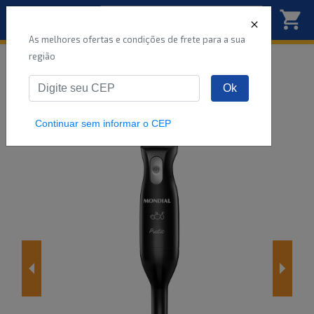
As melhores ofertas e condições de frete para a sua
região
Início
Para Cozinhar
Eletroportáteis
Ok
Mixer Pratic Mondial Preto 200W M-15-B 220
Continuar sem informar o CEP