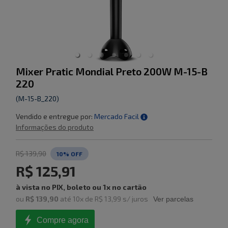
Mixer Pratic Mondial Preto 200W M-15-B
220
(
M-15-B_220
)
Vendido e entregue por:
Mercado Facil
Informações do produto
R$ 139,90
10
% OFF
R$ 125,91
à vista no PIX, boleto ou 1x no cartão
ou
R$ 139,90
até
10
x de
R$ 13,99
s/ juros
Ver parcelas
Compre agora