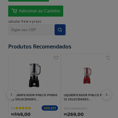
Adicionar ao Carrinho
calcular frete e prazo
Produtos Recomendados
LIQUIDIFICADOR PHILCO PH900
LIQUIDIFICADOR PHILCO PH900
12 VELOCIDADES...
12 VELOCIDADES...
Sem avaliações
40
% OFF
5.0
5
149
,
00
269
,
00
R$
R$