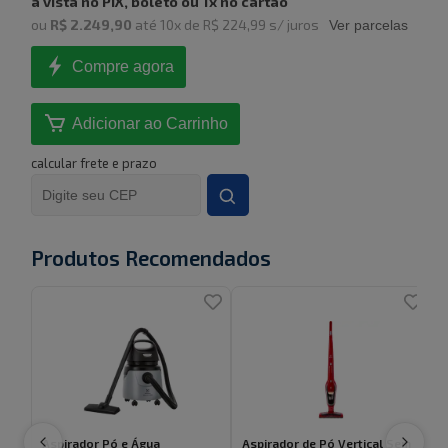
à vista no PIX, boleto ou 1x no cartão
ou
R$ 2.249,90
até
10
x de
R$ 224,99
s/ juros
Ver parcelas
Compre agora
Adicionar ao Carrinho
calcular frete e prazo
Produtos Recomendados
Aspirador Pó e Água
Aspirador de Pó Vertical Sem