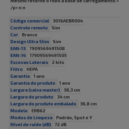
mesmo retorne o robô à base de carregamento.<
/p> n n
Código comercial
3016AEBR004
Controle remoto
Sim
Cor
Branco
Design Ultra Slim
Sim
EAN-13
7909569491508
EAN-14
17909569491505
Escovas Laterais
2 kits
Filtro
HEPA
Garantia
1 ano
Garantia do produto
1 ano
Largura (caixa master)
38,3 cm
Largura do produto
34 cm
Largura do produto embalado
36,8 cm
Modelo
ERB62
Modos de Limpeza
Padrão, Spot e Y
Nível de ruído (dB)
72 dB