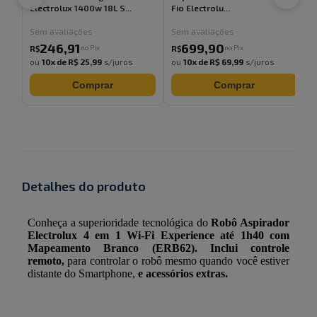
Electrolux 1400w 18L S...
Fio Electrolu...
F
Sem avaliações
Sem avaliações
246
,
91
699
,
90
no Pix
no Pix
R$
R$
ou
10
x de
R$ 25,99
s/juros
ou
10
x de
R$ 69,99
s/juros
Comprar
Comprar
Detalhes do produto