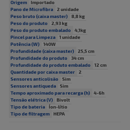
Origem
Importado
Pano de Microfibra
2 unidade
Peso bruto (caixa master)
8,8 kg
Peso do produto
2,93 kg
Peso do produto embalado
4,1kg
Pincel para Limpeza
1 unidade
Potência (W)
140W
Profundidade (caixa master)
25,5 cm
Profundidade do produto
34 cm
Profundidade do produto embalado
12 cm
Quantidade por caixa master
2
Sensores anticolisão
Sim
Sensores antiqueda
Sim
Tempo aproximado para recarga (h)
4-6h
Tensão elétrica (V)
Bivolt
Tipo de bateria
Íon-lítio
Tipo de filtragem
HEPA