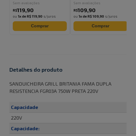
Sem avaliações
Sem avaliações
119
,
90
109
,
90
R$
R$
ou
1
x de
R$ 119,90
s/juros
ou
1
x de
R$ 109,90
s/juros
Comprar
Comprar
Detalhes do produto
SANDUICHEIRA GRILL BRITANIA FAMA DUPLA
RESISTENCIA FGR03A 750W PRETA 220V
Capacidade
220V
Capacidade: