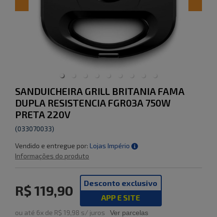
SANDUICHEIRA GRILL BRITANIA FAMA
DUPLA RESISTENCIA FGR03A 750W
PRETA 220V
(
033070033
)
Vendido e entregue por:
Lojas Império
Informações do produto
Desconto exclusivo
R$ 119,90
APP E SITE
ou
até
6
x de
R$ 19,98
s/ juros
Ver parcelas