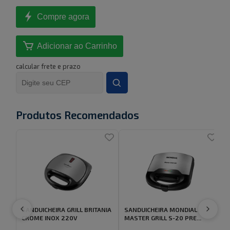
Compre agora
Adicionar ao Carrinho
calcular frete e prazo
Produtos Recomendados
SANDUICHEIRA GRILL BRITANIA
SANDUICHEIRA MONDIAL
C
CROME INOX 220V
MASTER GRILL S-20 PRE...
f