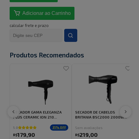
Adicionar ao Carrinho
calcular frete e prazo
Produtos Recomendados
SECADOR GAMA ELEGANZA
SECADOR DE CABELOS
PLUS CERAMIC ION 210...
BRITANIA BSC2000 2000W...
V
Sem avaliações
31
% OFF
5.0
179
,
90
219
,
00
R$
R$