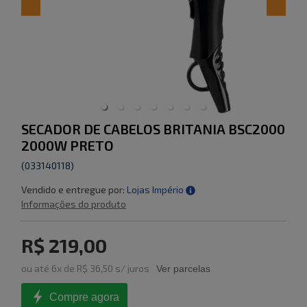
SECADOR DE CABELOS BRITANIA BSC2000
2000W PRETO
(
033140118
)
Vendido e entregue por:
Lojas Império
Informações do produto
R$ 219,00
ou
até
6
x de
R$ 36,50
s/ juros
Ver parcelas
Compre agora