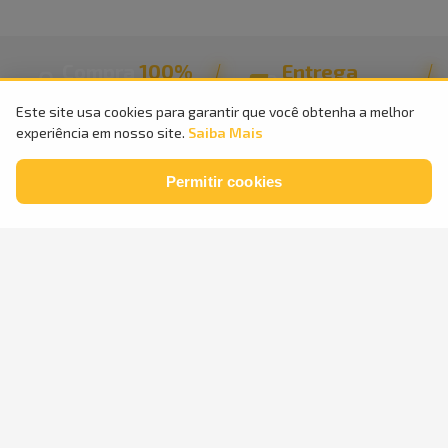
Compra
100%
Entrega
Segura
Rápida
Este site usa cookies para garantir que você obtenha a melhor
experiência em nosso site.
Saiba Mais
Parcele em
até
24x
sem
Retire na
Loja
Permitir cookies
juros
Atendimento
3198
-
4848
81