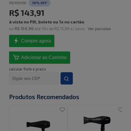
R$ 159,90
10
% OFF
R$ 143,91
à vista no PIX, boleto ou 1x no cartão
ou
R$ 159,90
até
10
x de
R$ 15,99
s/ juros
Ver parcelas
Compre agora
Adicionar ao Carrinho
calcular frete e prazo
Produtos Recomendados