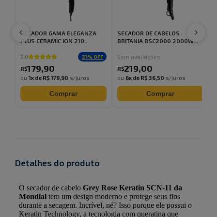
SECADOR GAMA ELEGANZA
SECADOR DE CABELOS
PLUS CERAMIC ION 210...
BRITANIA BSC2000 2000W...
V
Sem avaliações
31
% OFF
5.0
179
,
90
219
,
00
R$
R$
ou
1
x de
R$ 179,90
s/juros
ou
6
x de
R$ 36,50
s/juros
Comprar
Comprar
Detalhes do produto