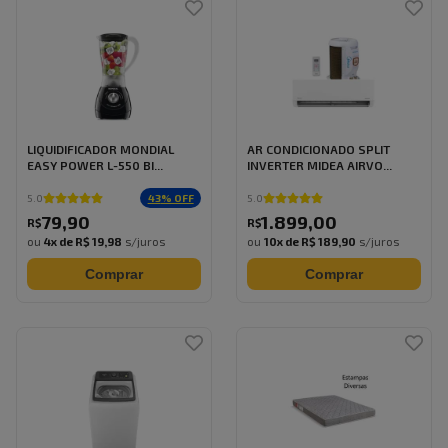
LIQUIDIFICADOR MONDIAL
AR CONDICIONADO SPLIT
EASY POWER L-550 BI...
INVERTER MIDEA AIRVO...
43
% OFF
5.0
5.0
79
,
90
1.899
,
00
R$
R$
ou
4
x de
R$ 19,98
s/juros
ou
10
x de
R$ 189,90
s/juros
Comprar
Comprar