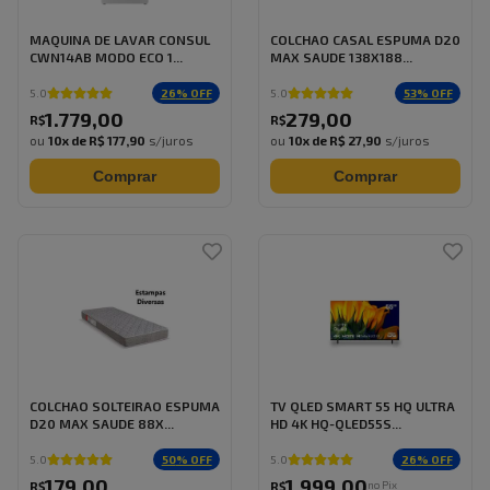
MAQUINA DE LAVAR CONSUL
COLCHAO CASAL ESPUMA D20
CWN14AB MODO ECO 1...
MAX SAUDE 138X188...
26
% OFF
53
% OFF
5.0
5.0
1.779
,
00
279
,
00
R$
R$
ou
10
x de
R$ 177,90
s/juros
ou
10
x de
R$ 27,90
s/juros
Comprar
Comprar
COLCHAO SOLTEIRAO ESPUMA
TV QLED SMART 55 HQ ULTRA
D20 MAX SAUDE 88X...
HD 4K HQ-QLED55S...
50
% OFF
26
% OFF
5.0
5.0
179
,
00
1.999
,
00
no Pix
R$
R$