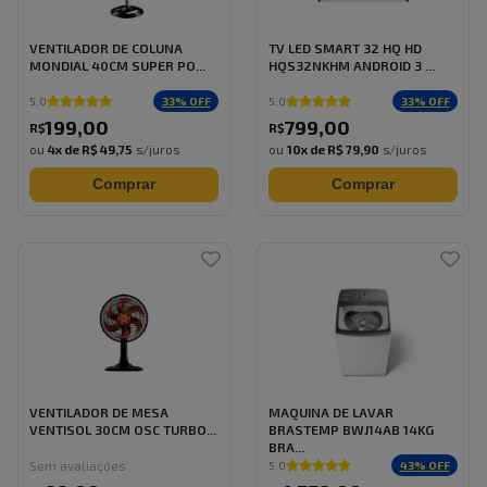
VENTILADOR DE COLUNA
TV LED SMART 32 HQ HD
MONDIAL 40CM SUPER PO...
HQS32NKHM ANDROID 3 ...
33
% OFF
33
% OFF
5.0
5.0
199
,
00
799
,
00
R$
R$
ou
4
x de
R$ 49,75
s/juros
ou
10
x de
R$ 79,90
s/juros
Comprar
Comprar
VENTILADOR DE MESA
MAQUINA DE LAVAR
VENTISOL 30CM OSC TURBO...
BRASTEMP BWJ14AB 14KG
BRA...
Sem avaliações
43
% OFF
5.0