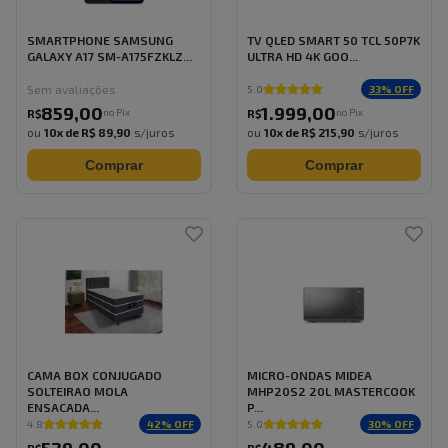
SMARTPHONE SAMSUNG
TV QLED SMART 50 TCL 50P7K
GALAXY A17 SM-A175FZKLZ...
ULTRA HD 4K GOO...
Sem avaliações
33
% OFF
5.0
859
,
00
1.999
,
00
no Pix
no Pix
R$
R$
ou
10
x de
R$ 89,90
s/juros
ou
10
x de
R$ 215,90
s/juros
Comprar
Comprar
CAMA BOX CONJUGADO
MICRO-ONDAS MIDEA
SOLTEIRAO MOLA
MHP20S2 20L MASTERCOOK
ENSACADA...
P...
42
% OFF
30
% OFF
4.8
5.0