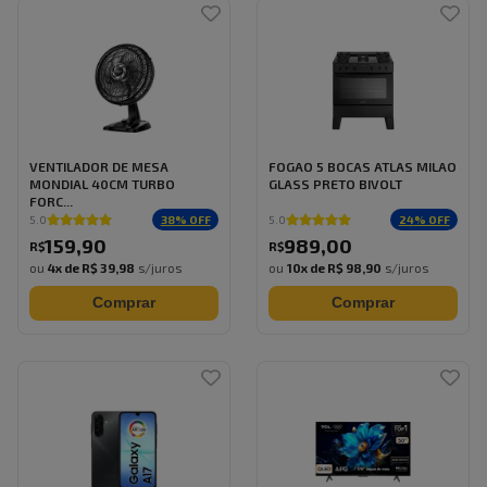
VENTILADOR DE MESA
FOGAO 5 BOCAS ATLAS MILAO
MONDIAL 40CM TURBO
GLASS PRETO BIVOLT
FORC...
38
% OFF
24
% OFF
5.0
5.0
159
,
90
989
,
00
R$
R$
ou
4
x de
R$ 39,98
s/juros
ou
10
x de
R$ 98,90
s/juros
Comprar
Comprar