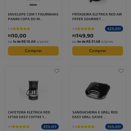
ENVELOPE COM 7 FIGURINHAS
FRITADEIRA ELETRICA RED AIR
PANINI COPA DO M...
FRYER GOURMET ...
62
% OFF
5.0
4.8
10
,
00
149
,
90
R$
R$
ou
1
x de
R$ 10,00
s/juros
ou
4
x de
R$ 37,48
s/juros
Comprar
Comprar
CAFETEIRA ELETRICA RED
SANDUICHEIRA E GRILL RED
CF100 EASY COFFEE 1...
EASY GRILL SA100 ...
61
% OFF
54
% OFF
4.7
5.0