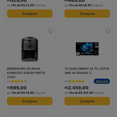
529
,
00
489
,
00
R$
R$
ou
10
x de
R$ 52,90
s/juros
ou
10
x de
R$ 48,90
s/juros
Comprar
Comprar
BEBEDOURO DE MESA
TV QLED SMART 55 TCL 55P7K
ESMALTEC EGM30 PRETO
UHD 4K GOOGLE T...
220V
28
% OFF
3.8
4.6
599
,
00
2.459
,
00
R$
R$
ou
10
x de
R$ 59,90
s/juros
ou
10
x de
R$ 245,90
s/juros
Comprar
Comprar