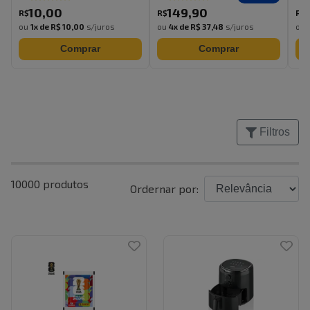
10
,
00
149
,
90
R$
R$
R$
ou
1
x de
R$ 10,00
s/juros
ou
4
x de
R$ 37,48
s/juros
ou
Comprar
Comprar
Filtros
10000
produtos
Ordernar por: