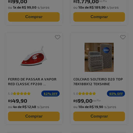
99
,
00
1.779
,
00
no Pix
R$
R$
ou
1
x de
R$ 99,00
s/juros
ou
10
x de
R$ 189,90
s/juros
Comprar
Comprar
FERRO DE PASSAR A VAPOR
COLCHAO SOLTEIRO D20 TOP
RED CLASSIC FP200 ...
78X188X12 TEKSHINE
62
% OFF
65
% OFF
5.0
5.0
49
,
90
99
,
00
no Pix
R$
R$
ou
4
x de
R$ 12,48
s/juros
ou
10
x de
R$ 19,90
s/juros
Comprar
Comprar