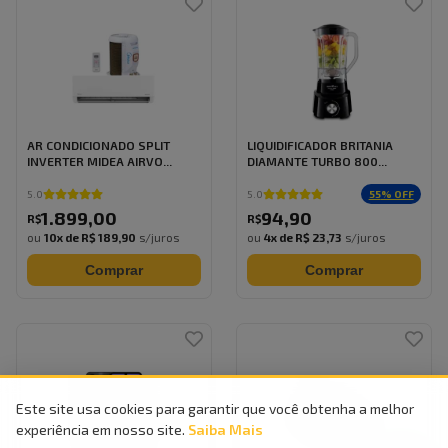
AR CONDICIONADO SPLIT
LIQUIDIFICADOR BRITANIA
INVERTER MIDEA AIRVO...
DIAMANTE TURBO 800...
55
% OFF
5.0
5.0
1.899
,
00
94
,
90
R$
R$
ou
10
x de
R$ 189,90
s/juros
ou
4
x de
R$ 23,73
s/juros
Comprar
Comprar
Este site usa cookies para garantir que você obtenha a melhor
experiência em nosso site.
Saiba Mais