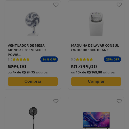
VENTILADOR DE MESA
MAQUINA DE LAVAR CONSUL
MONDIAL 30CM SUPER
CWB10BB 10KG BRANC...
POWE...
34
% OFF
25
% OFF
5.0
5.0
99
,
00
1.499
,
00
R$
R$
ou
4
x de
R$ 24,75
s/juros
ou
10
x de
R$ 149,90
s/juros
Comprar
Comprar