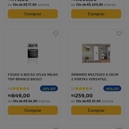
ou
10
x de
R$ 17,90
s/juros
ou
10
x de
R$ 209,90
s/juros
Comprar
Comprar
FOGAO 4 BOCAS ATLAS MILAO
ARMARIO MULTIUSO 0.56CM
TOP BRANCO BIVOLT
2 PORTAS VERSATILE...
28
% OFF
46
% OFF
4.0
3.7
649
,
00
259
,
00
R$
R$
ou
10
x de
R$ 64,90
s/juros
ou
10
x de
R$ 25,90
s/juros
Comprar
Comprar