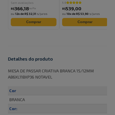
Sem avaliações
5.0
366
,
18
539
,
00
no Pix
R$
R$
ou
12
x de
R$ 32,31
s/juros
ou
10
x de
R$ 53,90
s/juros
Comprar
Comprar
Detalhes do produto
MESA DE PASSAR CRIATIVA BRANCA 15/12MM
A86XL118XP36 NOTAVEL
Cor
BRANCA
Cor: