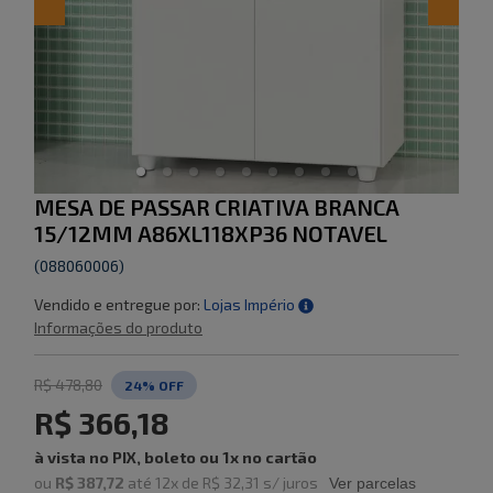
MESA DE PASSAR CRIATIVA BRANCA
15/12MM A86XL118XP36 NOTAVEL
(
088060006
)
Vendido e entregue por:
Lojas Império
Informações do produto
R$ 478,80
24
% OFF
R$ 366,18
à vista no PIX, boleto ou 1x no cartão
ou
R$ 387,72
até
12
x de
R$ 32,31
s/ juros
Ver parcelas