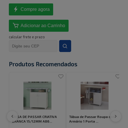
Compre agora
Adicionar ao Carrinho
calcular frete e prazo
Produtos Recomendados
MESA DE PASSAR CRIATIVA
Tábua de Passar Roupa com
BRANCA 15/12MM A86...
Armário 1 Porta ...
A