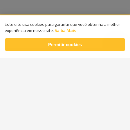
Este site usa cookies para garantir que você obtenha a melhor
experiência em nosso site.
Saiba Mais
Permitir cookies
Compra
100%
Entrega
Segura
Rápida
Parcele em
até
24x
sem
Retire na
Loja
juros