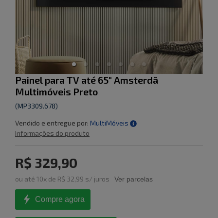
Painel para TV até 65" Amsterdã
Multimóveis Preto
(
MP3309.678
)
Vendido e entregue por:
MultiMóveis
Informações do produto
R$ 329,90
ou
até
10
x de
R$ 32,99
s/ juros
Ver parcelas
Compre agora