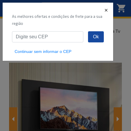
As melhores ofertas e condições de frete para a sua
região
Início
Móveis
Sala de Estar
Painel para Tv
Ok
Painel para TV até 65" Amsterdã Multimóveis
Preto
Continuar sem informar o CEP