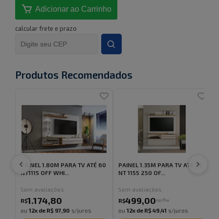
Adicionar ao Carrinho
calcular frete e prazo
Produtos Recomendados
PAINEL 1.80M PARA TV ATÉ 60
PAINEL 1.35M PARA TV ATE 55
NT1115 OFF WHI...
NT 1155 250 OF...
Sem avaliações
Sem avaliações
5
1.174
,
80
499
,
00
no Pix
R$
R$
ou
12
x de
R$ 97,90
s/juros
ou
12
x de
R$ 49,41
s/juros