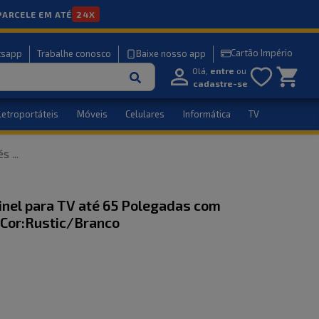
PARCELE EM ATÉ
24X
Cartão Império
tsapp
Trabalhe conosco
Baixe nosso app
Olá,
entre
ou
cadastre-se
letroportáteis
Móveis
Celulares
Informática
TV
Pés
...
nel para TV até 65 Polegadas com
 Cor:Rustic/Branco