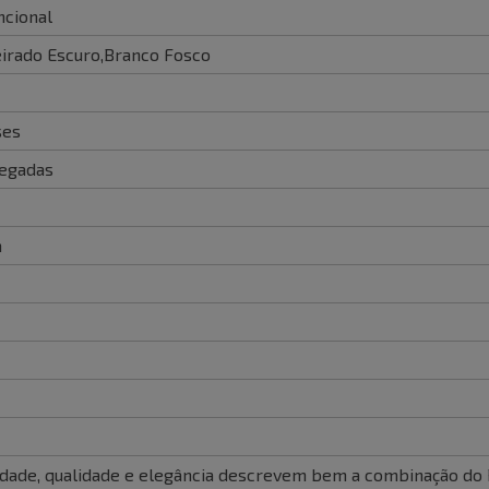
cional
rado Escuro,Branco Fosco
ses
egadas
m
idade, qualidade e elegância descrevem bem a combinação do 