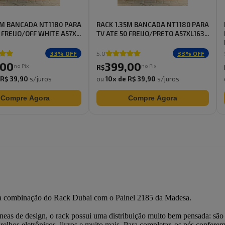
5M BANCADA NT1180 PARA
RACK 1.35M BANCADA NT1180 PARA
 FREIJO/OFF WHITE A57X...
TV ATE 50 FREIJO/PRETO A57XL163...
33
% OFF
5.0
33
% OFF
00
399
,
00
no Pix
no Pix
R$
R$ 39,90
s/juros
ou
10
x de
R$ 39,90
s/juros
Compre Agora
Compre Agora