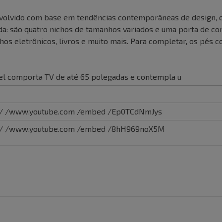
olvido com base em tendências contemporâneas de design, o 
a: são quatro nichos de tamanhos variados e uma porta de cor
hos eletrônicos, livros e muito mais. Para completar, os pés
el comporta TV de até 65 polegadas e contempla u
: / /www.youtube.com /embed /Ep0TCdNmJys
: / /www.youtube.com /embed /8hH969noX5M