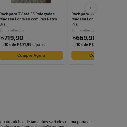
Rack para TV até 65 Polegadas
Rack para TV até 65 Polegadas
Madesa Londres com Pés Retro
Madesa Londres com Pés Retr
Bra...
Pre...
Sem avaliações
Sem avaliações
719
,
90
669
,
90
R$
R$
ou
10
x de
R$ 71,99
s/juros
ou
10
x de
R$ 66,99
s/juros
Compre Agora
Compre Agora