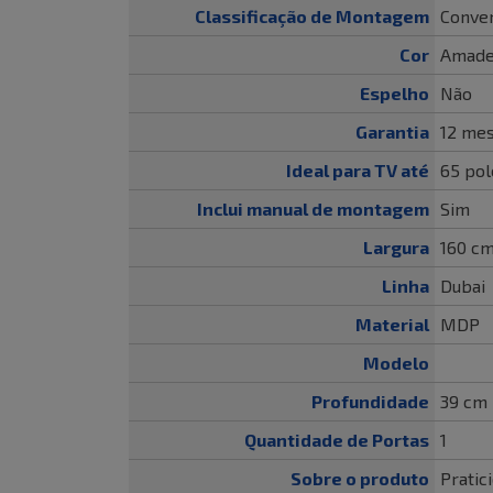
Classificação de Montagem
Conven
Cor
Amadei
Espelho
Não
Garantia
12 me
Ideal para TV até
65 pol
Inclui manual de montagem
Sim
Largura
160 c
Linha
Dubai
Material
MDP
Modelo
Profundidade
39 cm
Quantidade de Portas
1
Sobre o produto
Pratic