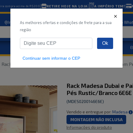
|
|
|
RETIRE HOJE NA LOJA
A IMPÉRIO TEM!
eira compra acima de R$200
Informe seu CEP
Nossas lojas
Atendimento
Compre pelo Wha
As melhores ofertas e condições de frete para a sua
região
Ok
Eletrodomésticos
E
Marcas
Ofertas
Continuar sem informar o CEP
Rack Madesa Dubai e Painel para TV até 65 Polegadas com 
Rack Madesa Dubai e Pai
Pés Rustic/Branco 6E6E
(
MDES0200146E6E
)
Vendido e entregue por:
Madesa
MONTAGEM NÃO INCLUSA
Informações do produto