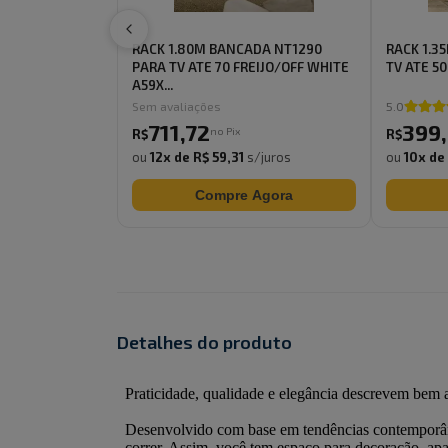
RACK 1.80M BANCADA NT1290
RACK 1.3
PARA TV ATE 70 FREIJO/OFF WHITE
TV ATE 50
A59X...
Sem avaliações
5.0
711
,
72
399
,
no Pix
R$
R$
ou
12
x de
R$ 59,31
s/juros
ou
10
x de
Compre Agora
Detalhes do produto