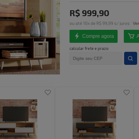
R$ 999,90
ou
até
10
x de
R$ 99,99
s/ juros
Ver
Compre agora
A
calcular frete e prazo