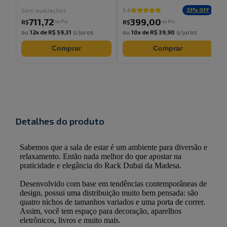
Sem avaliações
33
% OFF
5.0
5
711
,
72
399
,
00
no Pix
no Pix
R$
R$
ou
12
x de
R$ 59,31
s/juros
ou
10
x de
R$ 39,90
s/juros
Comprar
Comprar
Detalhes do produto