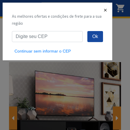
As melhores ofertas e condições de frete para a sua
região
Início
Móveis
Sala de Estar
Rack
Ok
Rack Madesa Dubai para TV até 65 Polegadas
com Pés Preto/Bra
...
Continuar sem informar o CEP