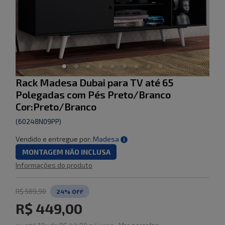
Rack Madesa Dubai para TV até 65
Polegadas com Pés Preto/Branco
Cor:Preto/Branco
(
60248N09PP
)
Vendido e entregue por:
Madesa
MONTAGEM NÃO INCLUSA
Informações do produto
R$ 589,90
24
% OFF
R$ 449,00