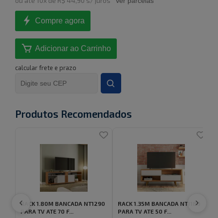
ou
até
10
x de
R$ 44,90
s/ juros
Ver parcelas
Compre agora
Adicionar ao Carrinho
calcular frete e prazo
Produtos Recomendados
RACK 1.80M BANCADA NT1290
RACK 1.35M BANCADA NT1180
PARA TV ATE 70 F...
PARA TV ATE 50 F...
P