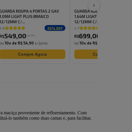
GUARDA ROUPA 4 PORTAS 2 GAV
GUARDA ROUPA 6 PORTAS 2 GA
1.09M LIGHT PLUS BRANCO
1.64M LIGHT PLUS BRANCO
12/12MM C/...
12/12MM C/...
4.6
35
% OFF
4.7
35
% 
549
,
00
699
,
00
no Pix
no Pix
R$
R$
ou
10
x de
R$ 54,90
s/juros
ou
10
x de
R$ 69,90
s/juros
Compre Agora
Compre Agora