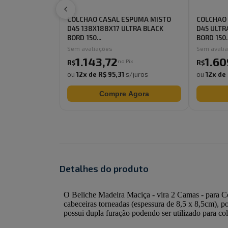
COLCHAO CASAL ESPUMA MISTO
COLCHAO
D45 138X188X17 ULTRA BLACK
D45 ULTR
BORD 150...
BORD 150..
Sem avaliações
Sem avali
1.143
,
72
1.60
no Pix
R$
R$
ou
12
x de
R$ 95,31
s/juros
ou
12
x de
Compre Agora
Detalhes do produto