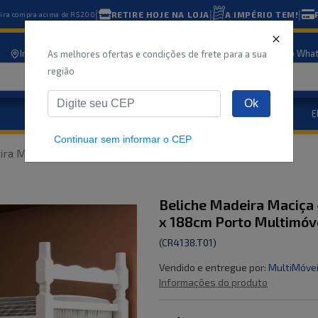
|
|
|
RETIRE HOJE NA LOJA
A IMPÉRIO TEM!
eira compra acima de R$200
Informe seu CEP
Nossas lojas
Atendimento
Compre pelo Wha
As melhores ofertas e condições de frete para a sua
região
Ok
Eletrodomésticos
E
Marcas
Ofertas
Continuar sem informar o CEP
ra Maciça - vira 2 Camas - para Colchão 78/88 x
...
Beliche Madeira Maciça 
x 188cm Porto Multimóv
(
CR4138.T01
)
Vendido e entregue por:
MultiMóve
Informações do produto