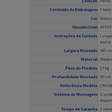
Coleção
Porto
Conteúdo da Embalagem
1 beli
Cor
Branc
Hexadecimal
#FFFF
Instruções de Cuidado
Limpar
lustra
Largura Montado
190 c
Material
Madei
Peso do Produto
37 kg
Profundidade Montado
95 cm
Referência Modelo
CR413
Sistema de Montagem
O prod
dispon
Tempo de Garantia
3 mese