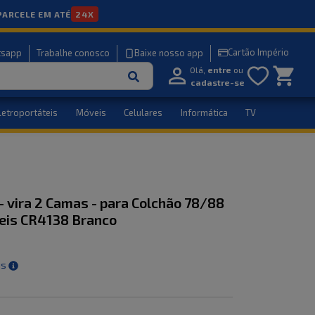
PARCELE EM ATÉ
24X
Cartão Império
tsapp
Trabalhe conosco
Baixe nosso app
Olá,
entre
ou
cadastre-se
letroportáteis
Móveis
Celulares
Informática
TV
- vira 2 Camas - para Colchão 78/88
eis CR4138 Branco
is