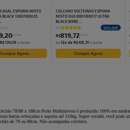
 CASAL ESPUMA MISTO
COLCHAO SOLTEIRAO ESPUMA
A BLACK 138X188X25
MISTO D45 88X188X17 ULTRA
.
BLACK BORD ...
ações
5.0
10
% OFF
9
,
20
819
,
72
no Pix
no Pix
R$
R$ 134,10
s/juros
ou
12
x de
R$ 68,31
s/juros
Compre Agora
Compre Agora