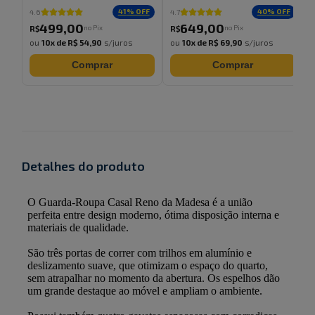
41
% OFF
40
% OFF
4.6
4.7
499
,
00
649
,
00
no Pix
no Pix
R$
R$
ou
10
x de
R$ 54,90
s/juros
ou
10
x de
R$ 69,90
s/juros
Comprar
Comprar
Detalhes do produto