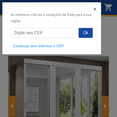
As melhores ofertas e condições de frete para a sua
região
Início
Móveis
Quarto
Guarda-roupas
Ok
Guarda-Roupa Casal Madesa Reno 3 Portas de
Correr de Espelho
...
Continuar sem informar o CEP