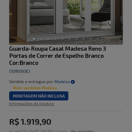
Guarda-Roupa Casal Madesa Reno 3
Portas de Correr de Espelho Branco
Cor:Branco
(
1095093E
)
Vendido e entregue por:
Madesa
Mais vendidos Madesa
MONTAGEM NÃO INCLUSA
Informações do produto
R$ 1.919,90
ou
até
10
x de
R$ 191,99
s/ juros
Ver parcelas