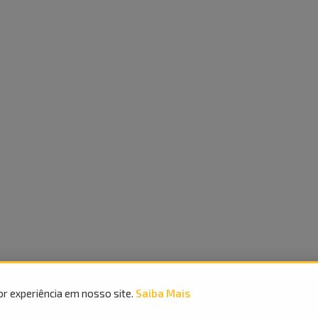
or experiência em nosso site.
Saiba Mais
Parcele em até
24