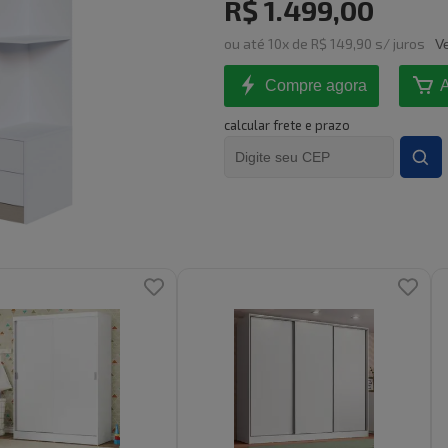
R$ 1.499,00
ou
até
10
x de
R$ 149,90
s/ juros
V
Compre agora
A
calcular frete e prazo