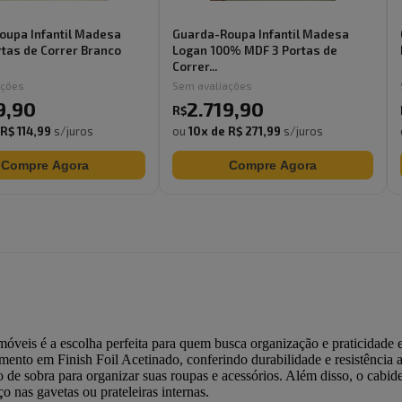
oupa Infantil Madesa
Guarda-Roupa Infantil Madesa
rtas de Correr Branco
Logan 100% MDF 3 Portas de
Correr...
ações
Sem avaliações
9
,
90
2.719
,
90
R$
R$ 114,99
s/juros
ou
10
x de
R$ 271,99
s/juros
Compre Agora
Compre Agora