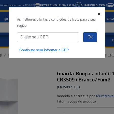
|
|
|
RETIRE HOJE NA LOJA
A IMPÉRIO TEM!
eira compra acima de R$200
Informe seu CEP
Nossas lojas
Atendimento
Compre pelo Wha
As melhores ofertas e condições de frete para a sua
região
Ok
Eletrodomésticos
E
Marcas
Ofertas
Continuar sem informar o CEP
s
Guarda-Roupas Infantil 1 Porta 2 Gavetas Multimóveis CR
Guarda-Roupas Infantil 
CR35097 Branco/Fumê
(
CR35097.TU8
)
Vendido e entregue por:
MultiMóve
Informações do produto