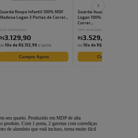
Guarda Roupa Infantil 100% MDF
Guarda-Roupa Infantil Mades
Madesa Logan 3 Portas de Correr...
Logan 100% MDF 3 Portas de
Correr...
Sem avaliações
Sem avaliações
3.129
,
90
3.529
,
90
R$
R$
ou
10
x de
R$ 312,99
s/juros
ou
10
x de
R$ 352,99
s/juros
Compre Agora
Compre Agora