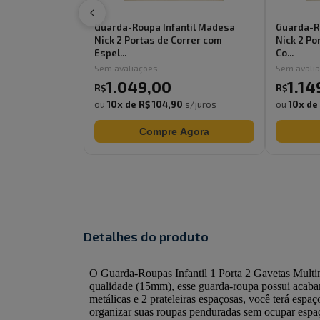
Guarda-Roupa Infantil Madesa
Guarda-R
Nick 2 Portas de Correr com
Nick 2 Po
Espel...
Co...
Sem avaliações
Sem avali
1.049
,
00
1.14
R$
R$
ou
10
x de
R$ 104,90
s/juros
ou
10
x de
Compre Agora
Detalhes do produto