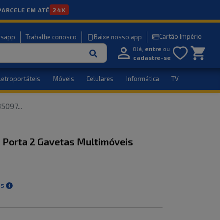
PARCELE EM ATÉ
24X
Cartão Império
tsapp
Trabalhe conosco
Baixe nosso app
Olá,
entre
ou
cadastre-se
letroportáteis
Móveis
Celulares
Informática
TV
35097
...
1 Porta 2 Gavetas Multimóveis
is