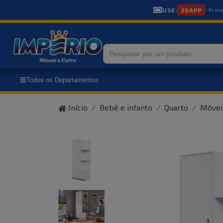
USE:
20APP
• Prim
Todos os Departamentos
Início
Bebê e infanto
Quarto
Móvei